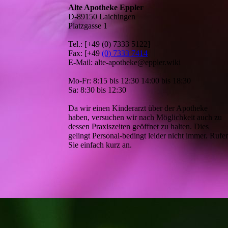
Alte Apotheke Eppler
D-89150 Laichingen
Platzgasse 1
Tel.: [+49 (0) 7333 5122]
Fax: [+49
(0) 7333 7414
E-Mail: alte-apotheke@eppler.wiki
Mo-Fr: 8:15 bis 12:30 14:00 bis 18:30
Sa: 8:30 bis 12:30
Da wir einen Kinderarzt über der Apotheke
haben, versuchen wir nach Möglichkeit auch zu
dessen Praxiszeiten geöffnet zu halten. Dies
gelingt Personal-bedingt leider nicht immer. Rufe
Sie einfach kurz an.