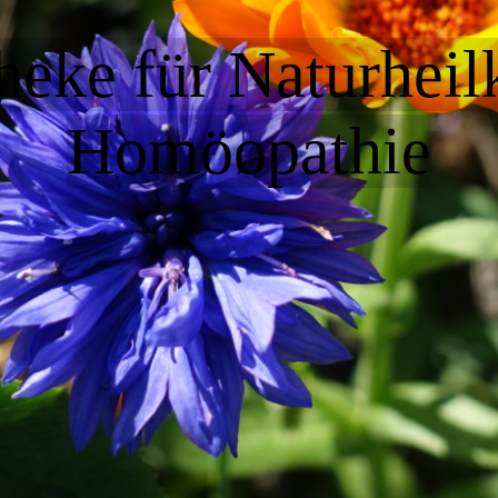
heke für Naturhei
Homöopathie