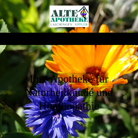
Ihre Apotheke für
Naturheilkunde und
Homöopathie