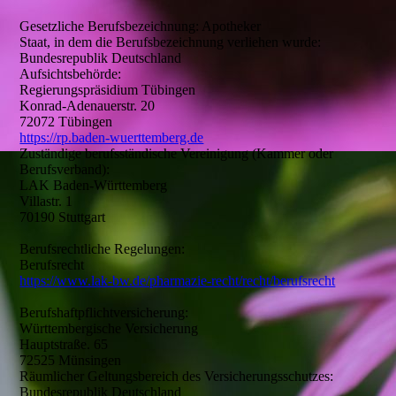
Gesetzliche Berufsbezeichnung: Apotheker
Staat, in dem die Berufsbezeichnung verliehen wurde:
Bundesrepublik Deutschland
Aufsichtsbehörde:
Regierungspräsidium Tübingen
Konrad-Adenauerstr. 20
72072 Tübingen
https://rp.baden-wuerttemberg.de
Zuständige berufsständische Vereinigung (Kammer oder
Berufsverband):
LAK Baden-Württemberg
Villastr. 1
70190 Stuttgart
Berufsrechtliche Regelungen:
Berufsrecht
https://www.lak-bw.de/pharmazie-recht/recht/berufsrecht
Berufshaftpflichtversicherung:
Württembergische Versicherung
Hauptstraße. 65
72525 Münsingen
Räumlicher Geltungsbereich des Versicherungsschutzes:
Bundesrepublik Deutschland