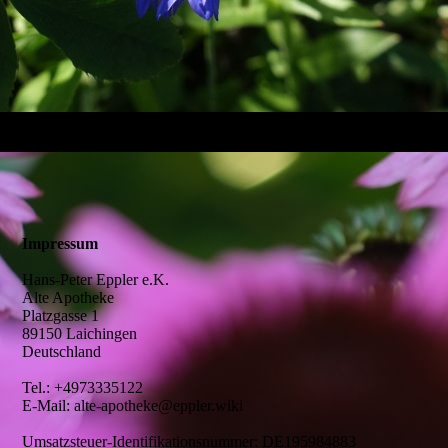
Impressum
Hans-Peter Eppler e.K.
Alte Apotheke
Platzgasse 1
89150 Laichingen
Deutschland
Tel.: +4973335122
E-Mail: alte-apotheke@eppler.wiki
Umsatzsteuer-Identifikationsnummer: DE195984883